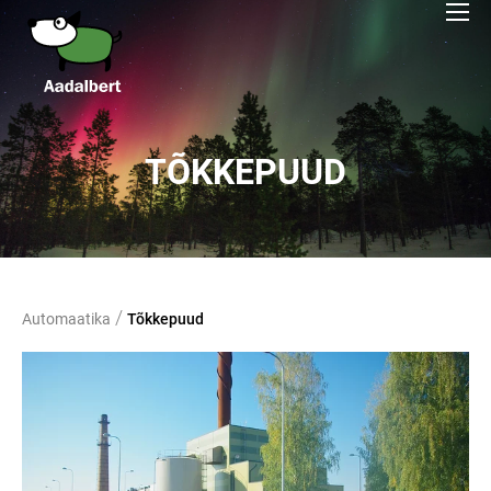
TÕKKEPUUD
/
Automaatika
Tõkkepuud